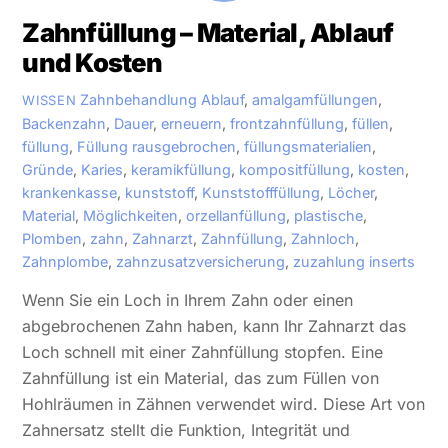
Zahnfüllung – Material, Ablauf
und Kosten
Zahnbehandlung
Ablauf
,
amalgamfüllungen
,
WISSEN
Backenzahn
,
Dauer
,
erneuern
,
frontzahnfüllung
,
füllen
,
füllung
,
Füllung rausgebrochen
,
füllungsmaterialien
,
Gründe
,
Karies
,
keramikfüllung
,
kompositfüllung
,
kosten
,
krankenkasse
,
kunststoff
,
Kunststofffüllung
,
Löcher
,
Material
,
Möglichkeiten
,
orzellanfüllung
,
plastische
,
Plomben
,
zahn
,
Zahnarzt
,
Zahnfüllung
,
Zahnloch
,
Zahnplombe
,
zahnzusatzversicherung
,
zuzahlung inserts
Wenn Sie ein Loch in Ihrem Zahn oder einen
abgebrochenen Zahn haben, kann Ihr Zahnarzt das
Loch schnell mit einer Zahnfüllung stopfen. Eine
Zahnfüllung ist ein Material, das zum Füllen von
Hohlräumen in Zähnen verwendet wird. Diese Art von
Zahnersatz stellt die Funktion, Integrität und