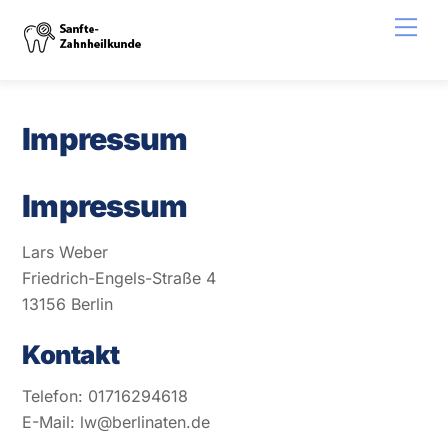
Skip
Men
to
content
Impressum
Impressum
Lars Weber
Friedrich-Engels-Straße 4
13156 Berlin
Kontakt
Telefon: 01716294618
E-Mail:
lw@berlinaten.de